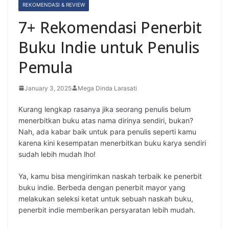
REKOMENDASI & REVIEW
a
7+ Rekomendasi Penerbit
s
Buku Indie untuk Penulis
i
Pemula
P
e
January 3, 2025
Mega Dinda Larasati
n
Kurang lengkap rasanya jika seorang penulis belum
menerbitkan buku atas nama dirinya sendiri, bukan?
u
Nah, ada kabar baik untuk para penulis seperti kamu
l
karena kini kesempatan menerbitkan buku karya sendiri
sudah lebih mudah lho!
i
Ya, kamu bisa mengirimkan naskah terbaik ke penerbit
s
buku indie. Berbeda dengan penerbit mayor yang
"
melakukan seleksi ketat untuk sebuah naskah buku,
penerbit indie memberikan persyaratan lebih mudah.