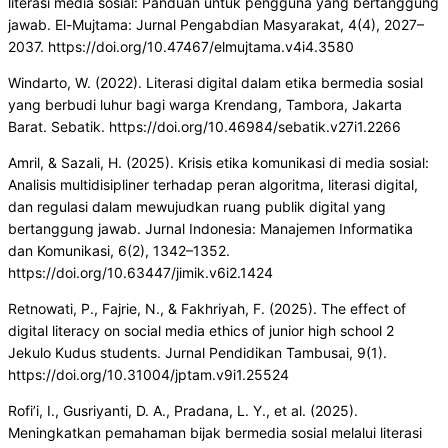
literasi media sosial: Panduan untuk pengguna yang bertanggung
jawab. El-Mujtama: Jurnal Pengabdian Masyarakat, 4(4), 2027–
2037. https://doi.org/10.47467/elmujtama.v4i4.3580
Windarto, W. (2022). Literasi digital dalam etika bermedia sosial
yang berbudi luhur bagi warga Krendang, Tambora, Jakarta
Barat. Sebatik. https://doi.org/10.46984/sebatik.v27i1.2266
Amril, & Sazali, H. (2025). Krisis etika komunikasi di media sosial:
Analisis multidisipliner terhadap peran algoritma, literasi digital,
dan regulasi dalam mewujudkan ruang publik digital yang
bertanggung jawab. Jurnal Indonesia: Manajemen Informatika
dan Komunikasi, 6(2), 1342–1352.
https://doi.org/10.63447/jimik.v6i2.1424
Retnowati, P., Fajrie, N., & Fakhriyah, F. (2025). The effect of
digital literacy on social media ethics of junior high school 2
Jekulo Kudus students. Jurnal Pendidikan Tambusai, 9(1).
https://doi.org/10.31004/jptam.v9i1.25524
Rofi’i, I., Gusriyanti, D. A., Pradana, L. Y., et al. (2025).
Meningkatkan pemahaman bijak bermedia sosial melalui literasi