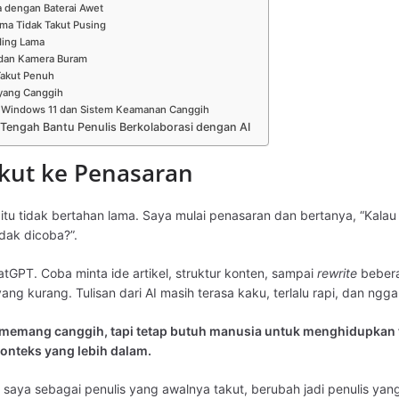
 dengan Baterai Awet
ma Tidak Takut Pusing
ding Lama
 dan Kamera Buram
Takut Penuh
 yang Canggih
di Windows 11 dan Sistem Keamanan Canggih
Tengah Bantu Penulis Berkolaborasi dengan AI
akut ke Penasaran
 itu tidak bertahan lama. Saya mulai penasaran dan bertanya, “Kalau
idak dicoba?”.
tGPT. Coba minta ide artikel, struktur konten, sampai
rewrite
bebera
g kurang. Tulisan dari AI masih terasa kaku, terlalu rapi, dan ngg
 memang canggih, tapi tetap butuh manusia untuk menghidupkan 
onteks yang lebih dalam.
n saya sebagai penulis yang awalnya takut, berubah jadi penulis yang