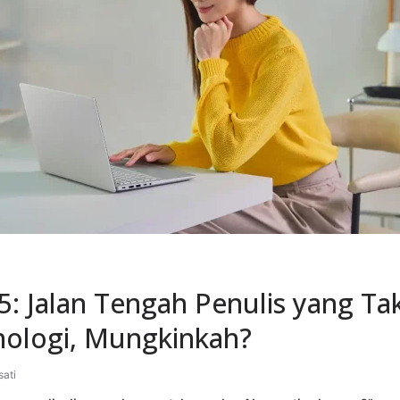
a
s
i
P
e
n
u
l
i
5: Jalan Tengah Penulis yang Ta
s
nologi, Mungkinkah?
"
sati