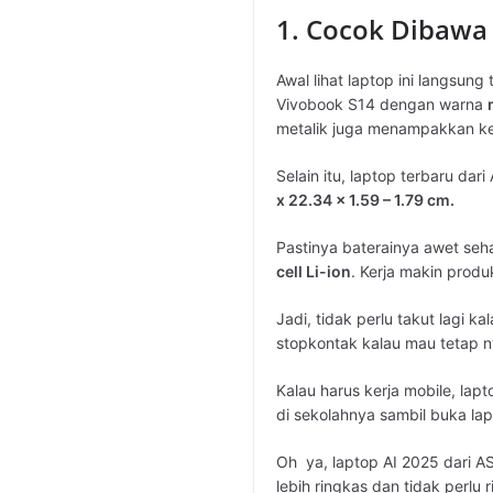
1. Cocok Dibawa
Awal lihat laptop ini langsu
Vivobook S14 dengan warna
metalik juga menampakkan k
Selain itu, laptop terbaru dar
x 22.34 x 1.59 – 1.79 cm.
Pastinya baterainya awet se
cell Li-ion
. Kerja makin produk
Jadi, tidak perlu takut lagi k
stopkontak kalau mau tetap n
Kalau harus kerja mobile, lapt
di sekolahnya sambil buka lap
Oh ya, laptop AI 2025 dari 
lebih ringkas dan tidak perlu 