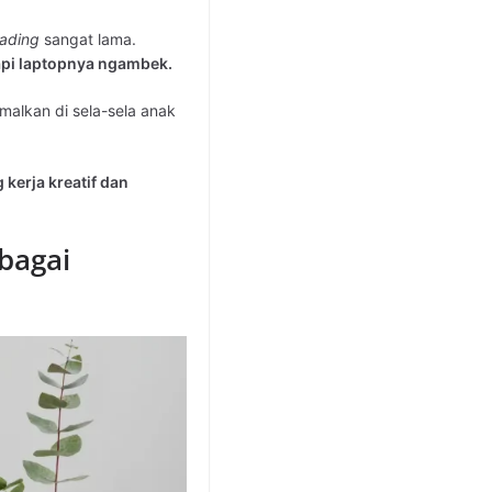
oading
sangat lama.
api laptopnya ngambek.
imalkan di sela-sela anak
erja kreatif dan
bagai