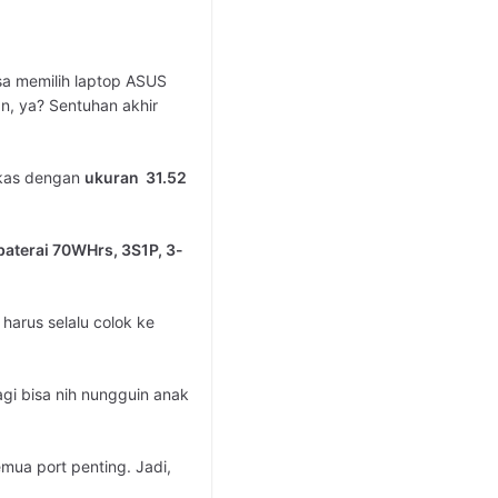
isa memilih laptop ASUS
n, ya? Sentuhan akhir
ngkas dengan
ukuran
31.52
baterai
70WHrs, 3S1P, 3-
 harus selalu colok ke
lagi bisa nih nungguin anak
mua port penting. Jadi,