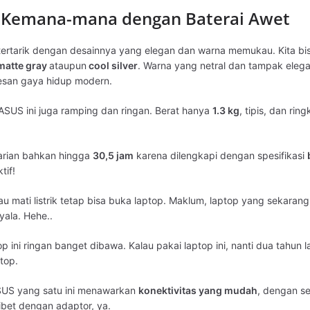
 Kemana-mana dengan Baterai Awet
ng tertarik dengan desainnya yang elegan dan warna memukau. Kita b
matte gray
ataupun
cool silver
. Warna yang netral dan tampak elega
esan gaya hidup modern.
i ASUS ini juga ramping dan ringan. Berat hanya
1.3 kg
, tipis, dan ri
harian bahkan hingga
30,5 jam
karena dilengkapi dengan spesifikasi
tif!
alau mati listrik tetap bisa buka laptop. Maklum, laptop yang sekarang
yala. Hehe..
op ini ringan banget dibawa. Kalau pakai laptop ini, nanti dua tahun 
top.
ASUS yang satu ini menawarkan
konektivitas yang mudah
, dengan se
ribet dengan adaptor, ya.