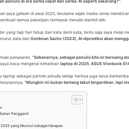
n penulis di era serba cepat dan serba-AI seperti sekarang?”.
at saya gelisah di awal 2023, terutama sejak media ramai membica
membuat semua pekerjaan termasuk menulis diambil alih.
ter
yang tiap hari hidup dari kata demi kata, tentu saja saya mulai m
enurut data dari
Goldman Sachs (2023), AI diprediksi akan mengga
 mulai penasaran,
“Sebenarnya, sebagai penulis kita ini bersaing at
i saya baca mengenai kehadiran
laptop AI 2025, ASUS Vivobook S1
lau laptop sebagai partner penulis setiap harinya juga terus berkem
ertanyaannya,
“Mungkin ini bukan tentang takut tergantikan, tapi m
an
, Bukan Pengganti
I 2025 yang Muncul sebagai Harapan