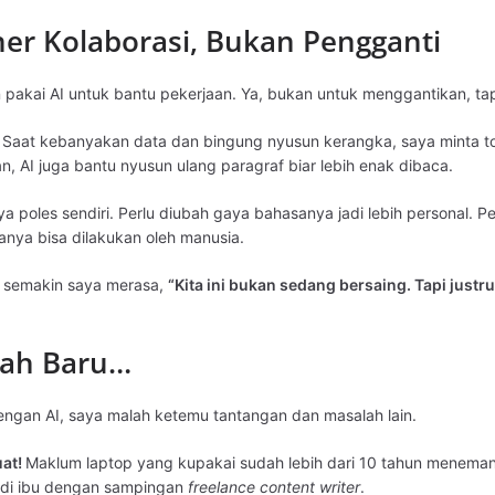
ner Kolaborasi, Bukan Pengganti
tin pakai AI untuk bantu pekerjaan. Ya, bukan untuk menggantikan, 
I. Saat kebanyakan data dan bingung nyusun kerangka, saya minta t
an, AI juga bantu nyusun ulang paragraf biar lebih enak dibaca.
aya poles sendiri. Perlu diubah gaya bahasanya jadi lebih personal. 
anya bisa dilakukan oleh manusia.
, semakin saya merasa,
“Kita ini bukan sedang bersaing. Tapi justr
lah Baru…
 dengan AI, saya malah ketemu tantangan dan masalah lain.
uat!
Maklum laptop yang kupakai sudah lebih dari 10 tahun menemani
jadi ibu dengan sampingan
freelance content writer
.