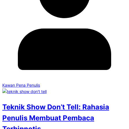
Kawan Pena Penulis
Teknik Show Don’t Tell: Rahasia
Penulis Membuat Pembaca
Terhipnotis