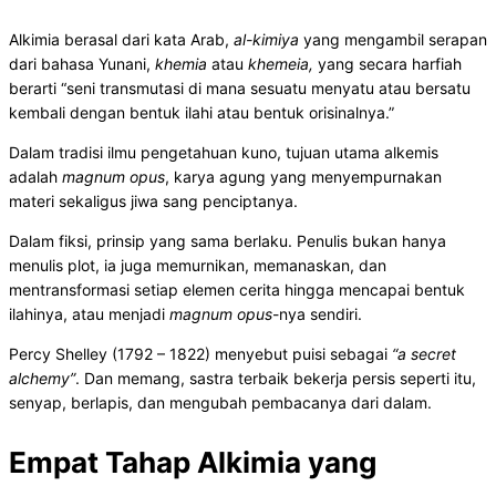
Alkimia berasal dari kata Arab,
al-kimiya
yang mengambil serapan
dari bahasa Yunani,
khemia
atau
khemeia,
yang secara harfiah
berarti “seni transmutasi di mana sesuatu menyatu atau bersatu
kembali dengan bentuk ilahi atau bentuk orisinalnya.”
Dalam tradisi ilmu pengetahuan kuno, tujuan utama alkemis
adalah
magnum opus
, karya agung yang menyempurnakan
materi sekaligus jiwa sang penciptanya.
Dalam fiksi, prinsip yang sama berlaku. Penulis bukan hanya
menulis plot, ia juga memurnikan, memanaskan, dan
mentransformasi setiap elemen cerita hingga mencapai bentuk
ilahinya, atau menjadi
magnum opus
-nya sendiri.
Percy Shelley (1792 – 1822) menyebut puisi sebagai
“a secret
alchemy”
. Dan memang, sastra terbaik bekerja persis seperti itu,
senyap, berlapis, dan mengubah pembacanya dari dalam.
Empat Tahap Alkimia yang