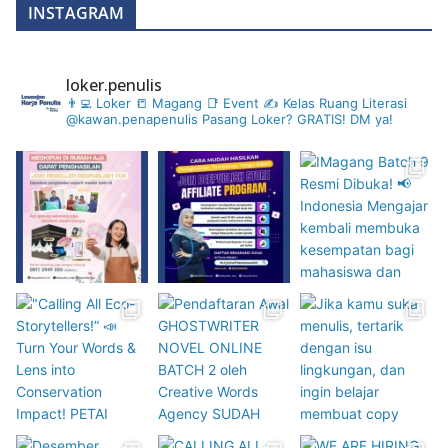
INSTAGRAM
loker.penulis
👨‍💻 Loker 📒 Magang 📑 Event ✍️ Kelas
Ruang Literasi
@kawan.penapenulis
Pasang Loker? GRATIS! DM ya!