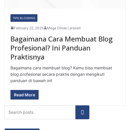
a
s
TIPS BLOGGING
i
February 22, 2025
Mega Dinda Larasati
Bagaimana Cara Membuat Blog
P
Profesional? Ini Panduan
e
Praktisnya
n
Bagaimana cara membuat blog? Kamu bisa membuat
u
blog profesional secara praktis dengan mengikuti
l
panduan di bawah ini!
i
Read More
s
"
Search