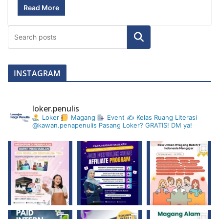
Read More
Search
INSTAGRAM
loker.penulis
Loker
Magang
Event ✍
Kelas
Ruang Literasi
@kawan.penapenulis
Pasang Loker? GRATIS! DM ya!