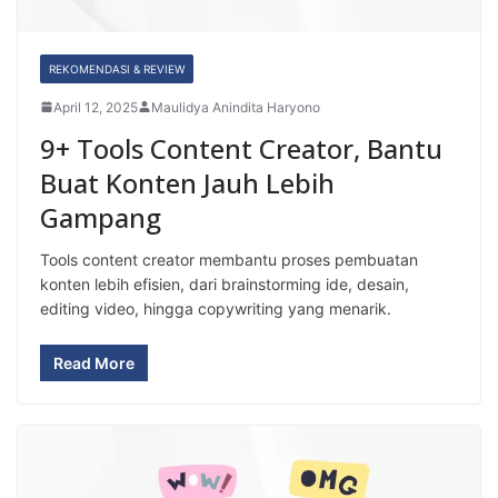
a
s
REKOMENDASI & REVIEW
i
April 12, 2025
Maulidya Anindita Haryono
9+ Tools Content Creator, Bantu
P
Buat Konten Jauh Lebih
e
Gampang
n
Tools content creator membantu proses pembuatan
u
konten lebih efisien, dari brainstorming ide, desain,
l
editing video, hingga copywriting yang menarik.
i
Read More
s
"