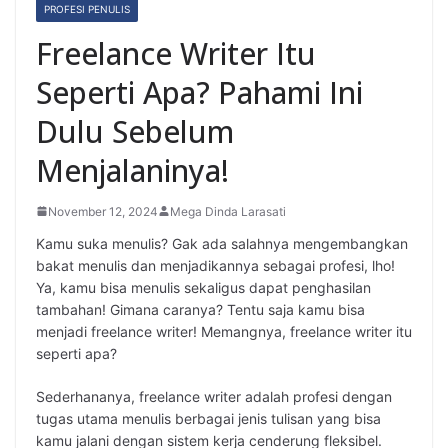
PROFESI PENULIS
a
Freelance Writer Itu
s
Seperti Apa? Pahami Ini
i
Dulu Sebelum
P
Menjalaninya!
e
n
November 12, 2024
Mega Dinda Larasati
u
Kamu suka menulis? Gak ada salahnya mengembangkan
bakat menulis dan menjadikannya sebagai profesi, lho!
l
Ya, kamu bisa menulis sekaligus dapat penghasilan
tambahan! Gimana caranya? Tentu saja kamu bisa
i
menjadi freelance writer! Memangnya, freelance writer itu
s
seperti apa?
"
Sederhananya, freelance writer adalah profesi dengan
tugas utama menulis berbagai jenis tulisan yang bisa
kamu jalani dengan sistem kerja cenderung fleksibel.