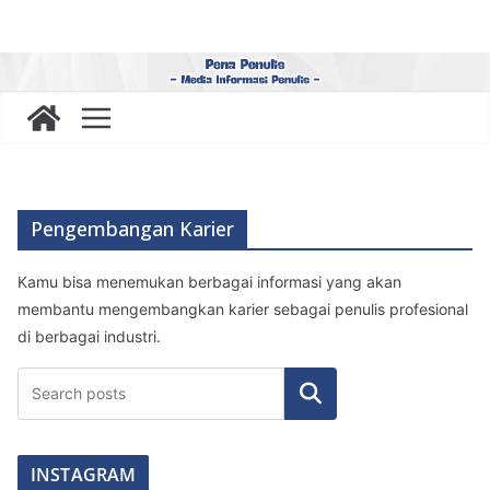
Skip
to
"
content
M
e
d
i
Pengembangan Karier
a
I
Kamu bisa menemukan berbagai informasi yang akan
membantu mengembangkan karier sebagai penulis profesional
n
di berbagai industri.
f
Search
o
r
INSTAGRAM
m