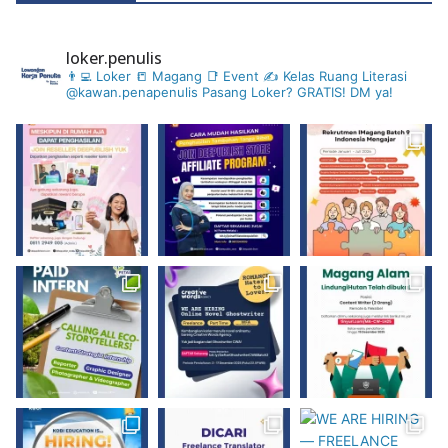
a
loker.penulis
s
👨‍💻 Loker 📒 Magang 📑 Event ✍️ Kelas
Ruang Literasi
@kawan.penapenulis
Pasang Loker? GRATIS! DM ya!
i
P
e
n
u
l
i
s
"